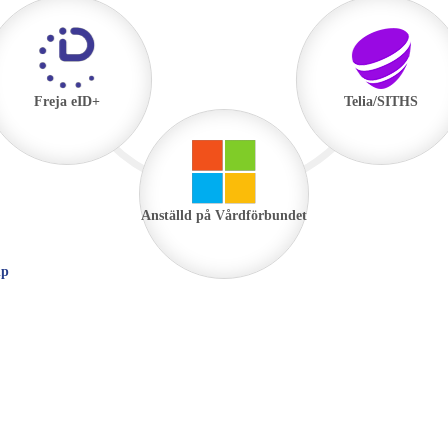
Freja eID+
Telia/SITHS
Anställd på Vårdförbundet
lp