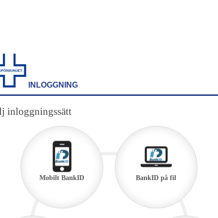
INLOGGNING
j inloggningssätt
Mobilt BankID
BankID på fil