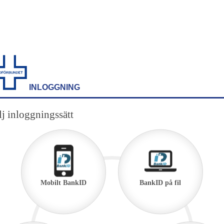
INLOGGNING
j inloggningssätt
Mobilt BankID
BankID på fil