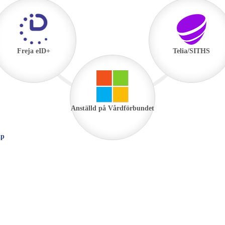
Freja eID+
Telia/SITHS
Anställd på Vårdförbundet
lp