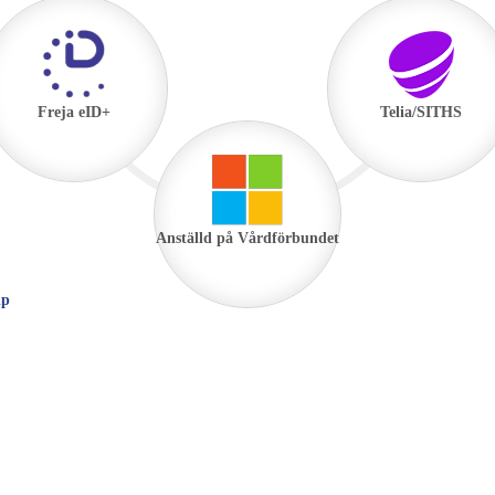
Freja eID+
Telia/SITHS
Anställd på Vårdförbundet
lp