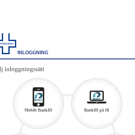
INLOGGNING
j inloggningssätt
Mobilt BankID
BankID på fil