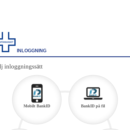
INLOGGNING
j inloggningssätt
Mobilt BankID
BankID på fil