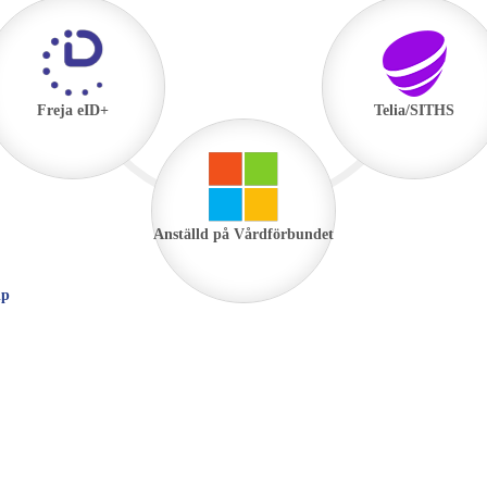
Freja eID+
Telia/SITHS
Anställd på Vårdförbundet
lp