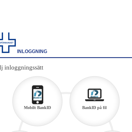
INLOGGNING
j inloggningssätt
Mobilt BankID
BankID på fil