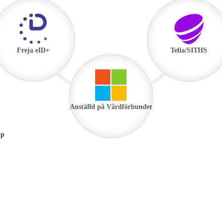
Freja eID+
Telia/SITHS
Anställd på Vårdförbundet
lp