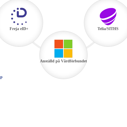
Freja eID+
Telia/SITHS
Anställd på Vårdförbundet
lp