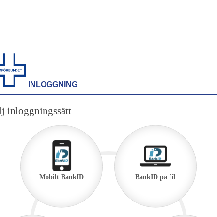
INLOGGNING
j inloggningssätt
Mobilt BankID
BankID på fil