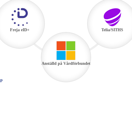
Freja eID+
Telia/SITHS
Anställd på Vårdförbundet
lp