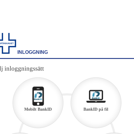
INLOGGNING
j inloggningssätt
Mobilt BankID
BankID på fil