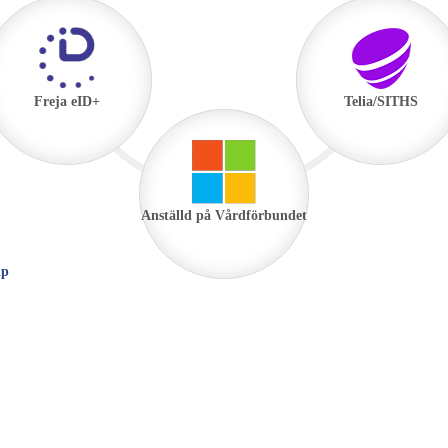
Freja eID+
Telia/SITHS
Anställd på Vårdförbundet
lp