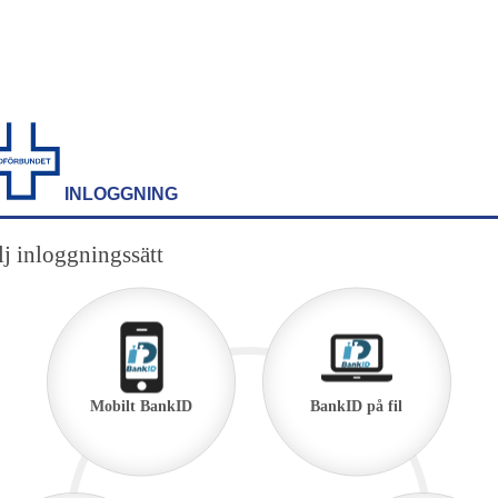
INLOGGNING
j inloggningssätt
Mobilt BankID
BankID på fil