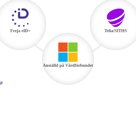
Freja eID+
Telia/SITHS
Anställd på Vårdförbundet
lp