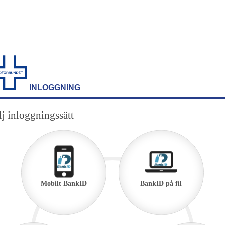
INLOGGNING
j inloggningssätt
Mobilt BankID
BankID på fil