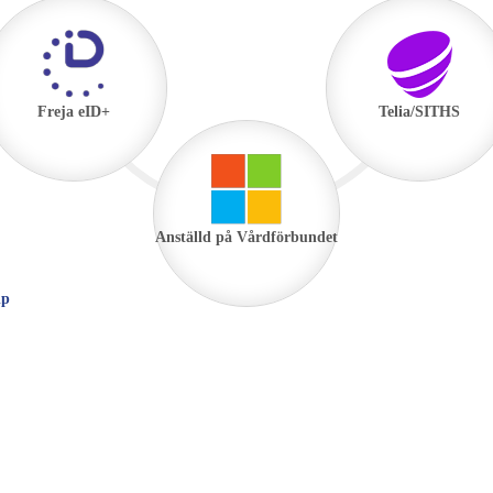
Freja eID+
Telia/SITHS
Anställd på Vårdförbundet
lp