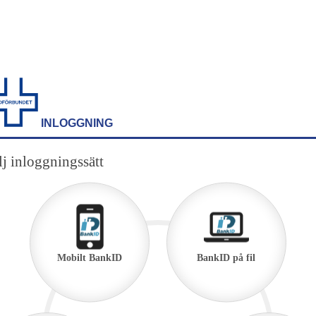
INLOGGNING
j inloggningssätt
Mobilt BankID
BankID på fil