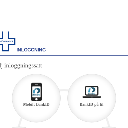
INLOGGNING
j inloggningssätt
Mobilt BankID
BankID på fil