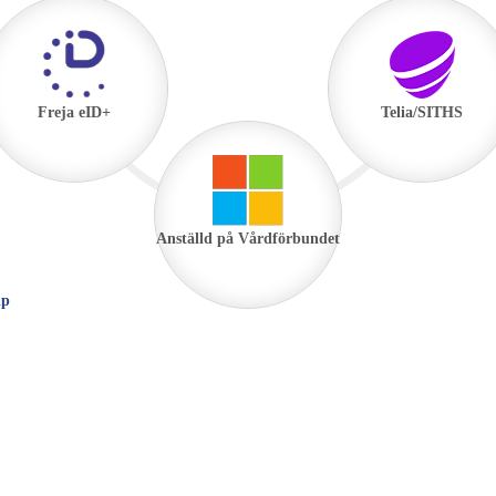
Freja eID+
Telia/SITHS
Anställd på Vårdförbundet
lp